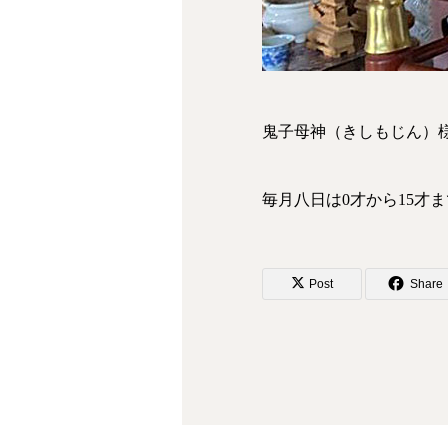
鬼子母神（きしもじん）
毎月八日は0才から15才
Post
Share