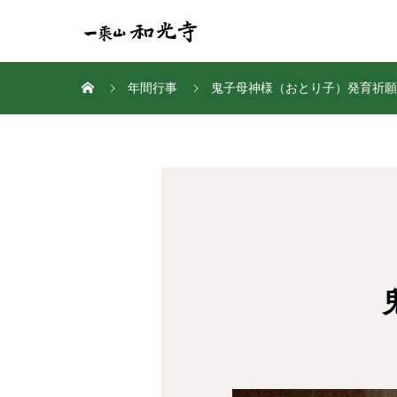
年間行事
鬼子母神様（おとり子）発育祈願