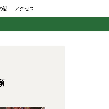
の話
アクセス
願