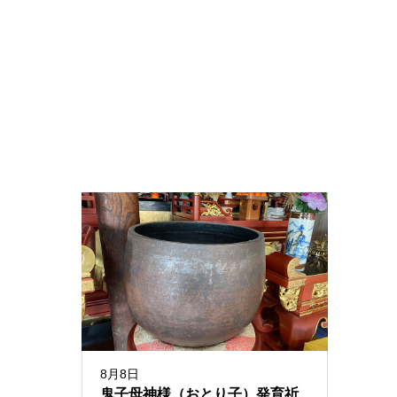
8月8日
鬼子母神様（おとり子）発育祈