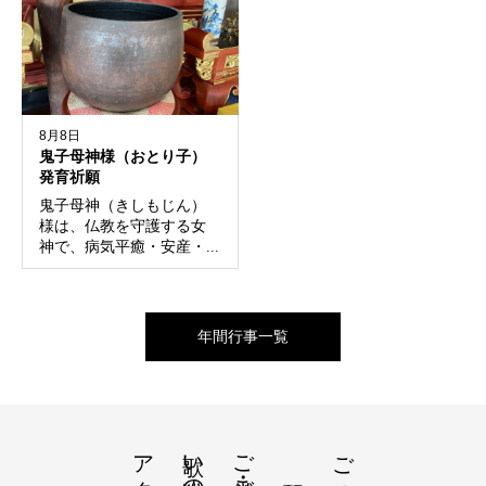
8月8日
鬼子母神様（おとり子）
発育祈願
鬼子母神（きしもじん）
様は、仏教を守護する女
神で、病気平癒・安産・...
年間行事一覧
歌い猫の話
ご供養・ご祈祷
ご挨拶